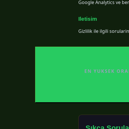
Google Analytics ve benze
Iletisim
Gizlilik ile ilgili sorul
H
EN YUKSEK ORA
Sıkça Sorula