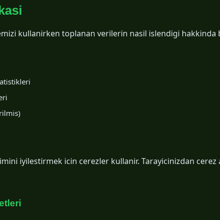
ikasi
itemizi kullanirken toplanan verilerin nasil islendigi hakkinda bi
tistikleri
eri
rilmis)
mini iyilestirmek icin cerezler kullanir. Tarayicinizdan cerez 
tleri