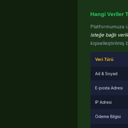
Hangi Veriler 
Platformumuza üy
isteğe bağlı veril
kişiselleştirilmiş
Veri Türü
Ad & Soyad
E-posta Adresi
IP Adresi
Ödeme Bilgisi