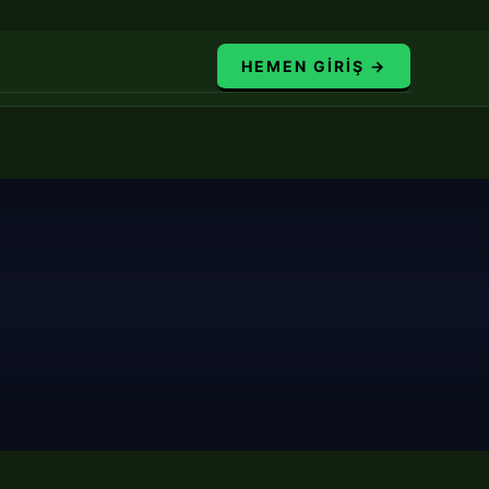
HEMEN GIRIŞ →