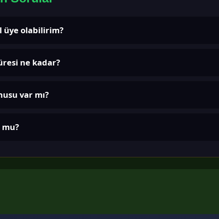
l üye olabilirim?
resi ne kadar?
nusu var mı?
u mu?