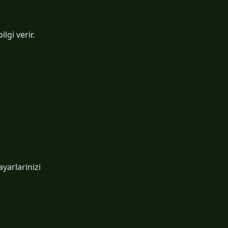
lgi verir.
ayarlarinizi