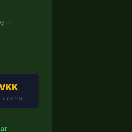
şey —
VKK
LU SISTEM
dar