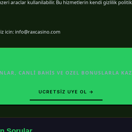
ri araclar kullanilabilir. Bu hizmetlerin kendi gizlilik politika
ariniz icin: info@raxcasino.com
EMEN BAHIS YAPMAYA BAS
NLAR, CANLI BAHIS VE OZEL BONUSLARLA KA
UCRETSIZ UYE OL →
n Sorular