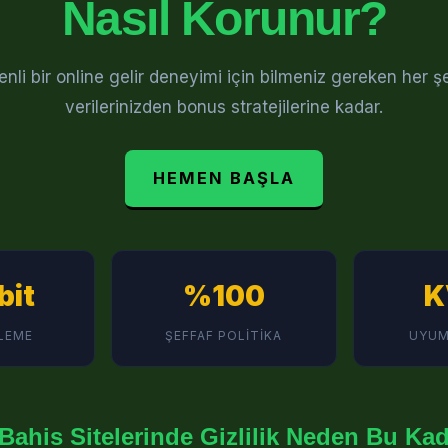
Nasıl Korunur?
nli bir online gelir deneyimi için bilmeniz gereken her 
verilerinizden bonus stratejilerine kadar.
HEMEN BAŞLA
bit
%100
K
ELEME
ŞEFFAF POLITIKA
UYUM
 Bahis Sitelerinde Gizlilik Neden Bu Ka