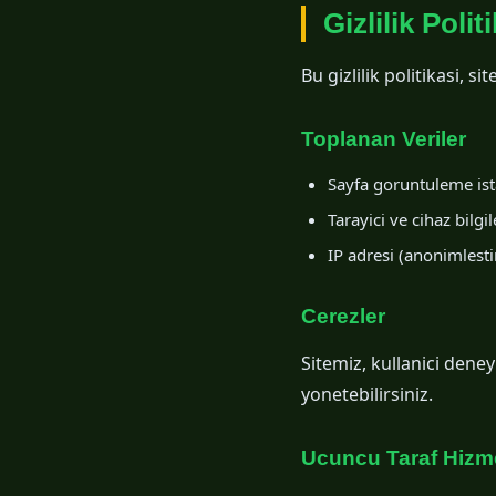
Gizlilik Polit
Bu gizlilik politikasi, s
Toplanan Veriler
Sayfa goruntuleme ista
Tarayici ve cihaz bilgil
IP adresi (anonimlesti
Cerezler
Sitemiz, kullanici deneyi
yonetebilirsiniz.
Ucuncu Taraf Hizme