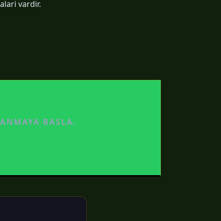
lari vardir.
LA
ZANMAYA BASLA.