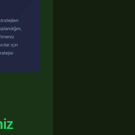
ratejileri
oplandığını,
 etmeniz
cılar için
atejisi
niz