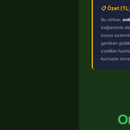
📋 Özet (TL
Bu rehber,
onl
bağlamında ele 
bonus sistemler
gereken gizlili
özellikle hazır
kurmanın temel
On