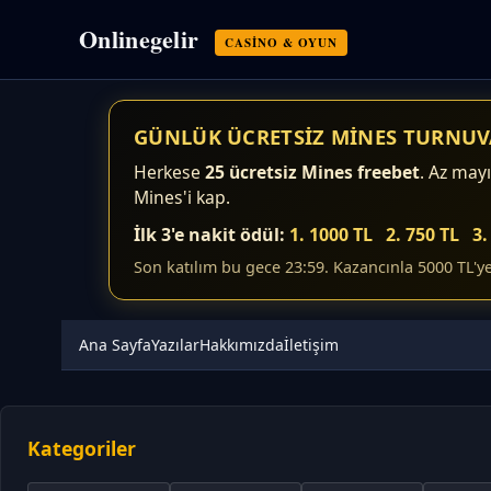
Onlinegelir
CASINO & OYUN
GÜNLÜK ÜCRETSİZ MİNES TURNUV
Herkese
25 ücretsiz Mines freebet
. Az mayı
Mines'i kap.
İlk 3'e nakit ödül:
1. 1000 TL
2. 750 TL
3.
Son katılım bu gece 23:59. Kazancınla 5000 TL'ye
Ana Sayfa
Yazılar
Hakkımızda
İletişim
Kategoriler