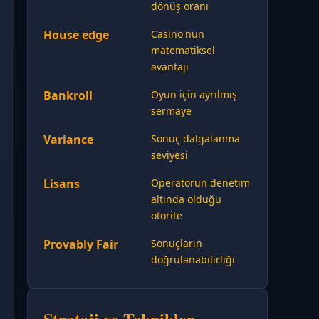
dönüş oranı
House edge
Casino'nun
matematiksel
avantajı
Bankroll
Oyun için ayrılmış
sermaye
Variance
Sonuç dalgalanma
seviyesi
Lisans
Operatörün denetim
altında olduğu
otorite
Provably Fair
Sonuçların
doğrulanabilirliği
Strateji ve Teknikler