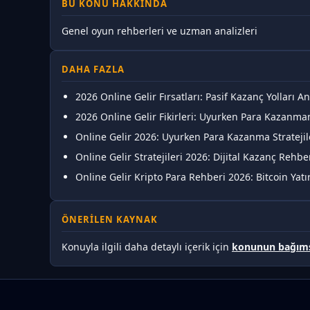
BU KONU HAKKINDA
Genel oyun rehberleri ve uzman analizleri
DAHA FAZLA
2026 Online Gelir Fırsatları: Pasif Kazanç Yolları An
2026 Online Gelir Fikirleri: Uyurken Para Kazanman
Online Gelir 2026: Uyurken Para Kazanma Stratejil
Online Gelir Stratejileri 2026: Dijital Kazanç Rehbe
Online Gelir Kripto Para Rehberi 2026: Bitcoin Yatır
ÖNERILEN KAYNAK
Konuyla ilgili daha detaylı içerik için
konunun bağıms