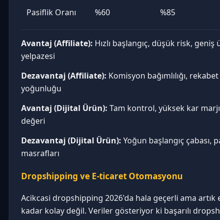
Pasiflik Oranı
%60
%85
Avantaj (Affiliate):
Hızlı başlangıç, düşük risk, geniş
yelpazesi
Dezavantaj (Affiliate):
Komisyon bağımlılığı, rekabet
yoğunluğu
Avantaj (Dijital Ürün):
Tam kontrol, yüksek kar marj
değeri
Dezavantaj (Dijital Ürün):
Yoğun başlangıç çabası, 
masrafları
Dropshipping ve E-ticaret Otomasyonu
Acikcasi dropshipping 2026'da hala geçerli ama artık e
kadar kolay değil. Veriler gösteriyor ki başarılı drops