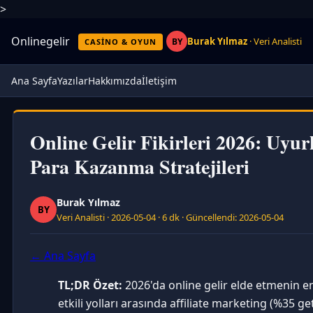
>
Onlinegelir
Burak Yılmaz
· Veri Analisti
BY
CASINO & OYUN
Ana Sayfa
Yazılar
Hakkımızda
İletişim
Online Gelir Fikirleri 2026: Uyu
Para Kazanma Stratejileri
Burak Yılmaz
BY
Veri Analisti · 2026-05-04 · 6 dk · Güncellendi: 2026-05-04
← Ana Sayfa
TL;DR Özet:
2026'da online gelir elde etmenin e
etkili yolları arasında affiliate marketing (%35 geti