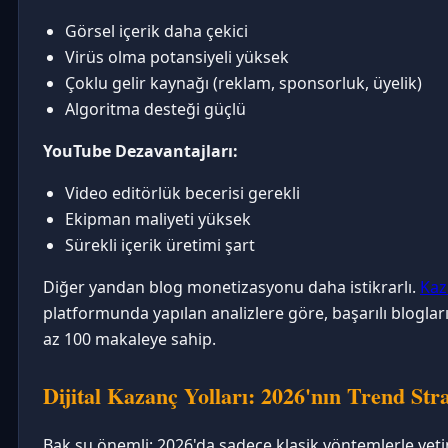
Görsel içerik daha çekici
Virüs olma potansiyeli yüksek
Çoklu gelir kaynağı (reklam, sponsorluk, üyelik)
Algoritma desteği güçlü
YouTube Dezavantajları:
Video editörlük becerisi gerekli
Ekipman maliyeti yüksek
Sürekli içerik üretimi şart
Diğer yandan blog monetizasyonu daha istikrarlı.
Kaz
platformunda yapılan analizlere göre, başarılı bloglar
az 100 makaleye sahip.
Dijital Kazanç Yolları: 2026'nın Trend Stra
Bak şu önemli: 2026'da sadece klasik yöntemlerle ye