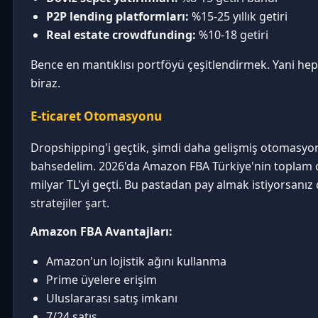
P2P lending platformları:
%15-25 yıllık getiri
Real estate crowdfunding:
%10-18 getiri
Bence en mantıklısı portföyü çeşitlendirmek. Yani he
biraz.
E-ticaret Otomasyonu
Dropshipping'i geçtik, şimdi daha gelişmiş otomasyo
bahsedelim. 2026'da Amazon FBA Türkiye'nin toplam c
milyar TL'yi geçti. Bu pastadan pay almak istiyorsanız
stratejiler şart.
Amazon FBA Avantajları:
Amazon'un lojistik ağını kullanma
Prime üyelere erişim
Uluslararası satış imkanı
7/24 satış