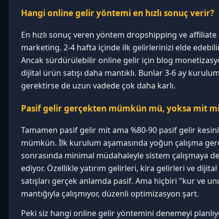
Hangi online gelir yöntemi en hızlı sonuç verir?
En hızlı sonuç veren yöntem dropshipping ve affiliate
marketing. 2-4 hafta içinde ilk gelirlerinizi elde edebili
Ancak sürdürülebilir online gelir için blog monetizas
dijital ürün satışı daha mantıklı. Bunlar 3-6 ay kurulu
gerektirse de uzun vadede çok daha karlı.
Pasif gelir gerçekten mümkün mü, yoksa mit m
Tamamen pasif gelir mit ama %80-90 pasif gelir kesinl
mümkün. İlk kurulum aşamasında yoğun çalışma gere
sonrasında minimal müdahaleyle sistem çalışmaya d
ediyor. Özellikle yatırım gelirleri, kira gelirleri ve dijita
satışları gerçek anlamda pasif. Ama hiçbiri "kur ve un
mantığıyla çalışmıyor, düzenli optimizasyon şart.
Peki siz hangi online gelir yöntemini denemeyi planlı