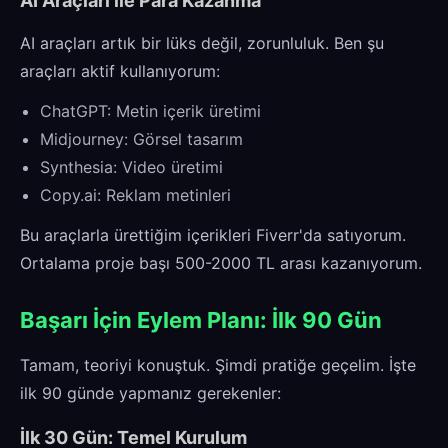
AI Araçları ile Para Kazanma
AI araçları artık bir lüks değil, zorunluluk. Ben şu
araçları aktif kullanıyorum:
ChatGPT: Metin içerik üretimi
Midjourney: Görsel tasarım
Synthesia: Video üretimi
Copy.ai: Reklam metinleri
Bu araçlarla ürettiğim içerikleri Fiverr'da satıyorum.
Ortalama proje başı 500-2000 TL arası kazanıyorum.
Başarı İçin Eylem Planı: İlk 90 Gün
Tamam, teoriyi konuştuk. Şimdi pratiğe geçelim. İşte
ilk 90 günde yapmanız gerekenler:
İlk 30 Gün: Temel Kurulum