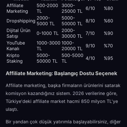
Affiliate
500-2000
3000-
6/10
%80
Marketing
TL
25000 TL
2000-
5000-
Dropshipping
8/10
%60
5000 TL
50000 TL
Dijital Ürün
2000-
0-1000 TL
7/10
%90
Satışı
30000 TL
YouTube
1000-3000
1000-
9/10
%70
Kanalı
TL
20000 TL
Kripto
5000-
500-5000
4/10
%95
Staking
50000 TL
TL
Affiliate Marketing: Başlangıç Dostu Seçenek
Affiliate marketing, başka firmaların ürünlerini satarak
komisyon kazandığınız sistem. 2026 verilerine göre,
Türkiye'deki affiliate market hacmi 850 milyon TL'ye
ulaştı.
Bir yandan çok düşük yatırımla başlayabilirsiniz, diğer