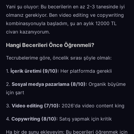
Yani şu oluyor: Bu becerilerin en az 2-3 tanesinde iyi
olmanız gerekiyor. Ben video editing ve copywriting
kombinasyonuyla başladım, şu an aylık 12000 TL
civarı kazanıyorum.
Hangi Becerileri Önce Öğrenmeli?
Tecrubelerime göre, öncelik sırası şöyle olmalı:
1.
İçerik üretimi (9/10):
Her platformda gerekli
2.
Sosyal medya pazarlama (8/10):
Organik büyüme
için şart
3.
Video editing (7/10):
2026'da video content king
4.
Copywriting (8/10):
Satış yapmak için kritik
Ha bir de şunu ekleyeyim: Bu becerileri öğrenmek için