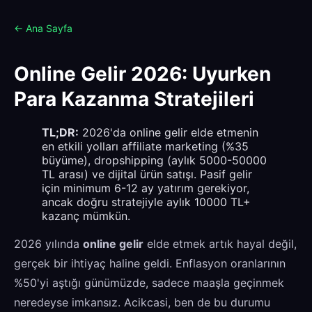
← Ana Sayfa
Online Gelir 2026: Uyurken
Para Kazanma Stratejileri
TL;DR:
2026'da online gelir elde etmenin
en etkili yolları affiliate marketing (%35
büyüme), dropshipping (aylık 5000-50000
TL arası) ve dijital ürün satışı. Pasif gelir
için minimum 6-12 ay yatırım gerekiyor,
ancak doğru stratejiyle aylık 10000 TL+
kazanç mümkün.
2026 yılında
online gelir
elde etmek artık hayal değil,
gerçek bir ihtiyaç haline geldi. Enflasyon oranlarının
%50'yi aştığı günümüzde, sadece maaşla geçinmek
neredeyse imkansız. Acikcasi, ben de bu durumu