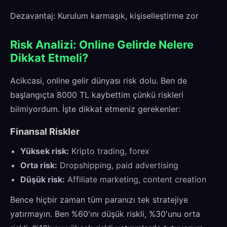
Dezavantaj: Kurulum karmaşık, kişiselleştirme zor
Risk Analizi: Online Gelirde Nelere
Dikkat Etmeli?
Acikcasi, online gelir dünyası risk dolu. Ben de
başlangıçta 8000 TL kaybettim çünkü riskleri
bilmiyordum. İşte dikkat etmeniz gerekenler:
Finansal Riskler
Yüksek risk:
Kripto trading, forex
Orta risk:
Dropshipping, paid advertising
Düşük risk:
Affiliate marketing, content creation
Bence hiçbir zaman tüm paranızı tek stratejiye
yatırmayın. Ben %60'ını düşük riskli, %30'unu orta