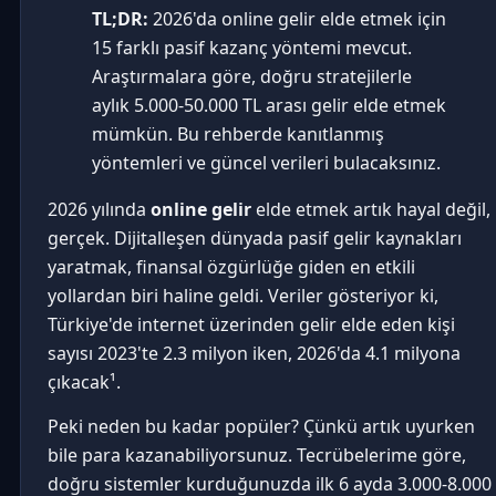
TL;DR:
2026'da online gelir elde etmek için
15 farklı pasif kazanç yöntemi mevcut.
Araştırmalara göre, doğru stratejilerle
aylık 5.000-50.000 TL arası gelir elde etmek
mümkün. Bu rehberde kanıtlanmış
yöntemleri ve güncel verileri bulacaksınız.
2026 yılında
online gelir
elde etmek artık hayal değil,
gerçek. Dijitalleşen dünyada pasif gelir kaynakları
yaratmak, finansal özgürlüğe giden en etkili
yollardan biri haline geldi. Veriler gösteriyor ki,
Türkiye'de internet üzerinden gelir elde eden kişi
sayısı 2023'te 2.3 milyon iken, 2026'da 4.1 milyona
çıkacak¹.
Peki neden bu kadar popüler? Çünkü artık uyurken
bile para kazanabiliyorsunuz. Tecrübelerime göre,
doğru sistemler kurduğunuzda ilk 6 ayda 3.000-8.000