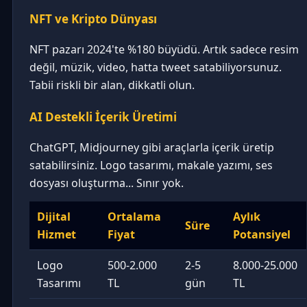
NFT ve Kripto Dünyası
NFT pazarı 2024'te %180 büyüdü. Artık sadece resim
değil, müzik, video, hatta tweet satabiliyorsunuz.
Tabii riskli bir alan, dikkatli olun.
AI Destekli İçerik Üretimi
ChatGPT, Midjourney gibi araçlarla içerik üretip
satabilirsiniz. Logo tasarımı, makale yazımı, ses
dosyası oluşturma... Sınır yok.
Dijital
Ortalama
Aylık
Süre
Hizmet
Fiyat
Potansiyel
Logo
500-2.000
2-5
8.000-25.000
Tasarımı
TL
gün
TL