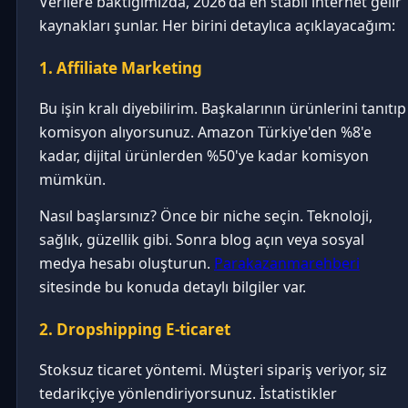
Verilere baktığımızda, 2026'da en stabil internet gelir
kaynakları şunlar. Her birini detaylıca açıklayacağım:
1. Affiliate Marketing
Bu işin kralı diyebilirim. Başkalarının ürünlerini tanıtıp
komisyon alıyorsunuz. Amazon Türkiye'den %8'e
kadar, dijital ürünlerden %50'ye kadar komisyon
mümkün.
Nasıl başlarsınız? Önce bir niche seçin. Teknoloji,
sağlık, güzellik gibi. Sonra blog açın veya sosyal
medya hesabı oluşturun.
Parakazanmarehberi
sitesinde bu konuda detaylı bilgiler var.
2. Dropshipping E-ticaret
Stoksuz ticaret yöntemi. Müşteri sipariş veriyor, siz
tedarikçiye yönlendiriyorsunuz. İstatistikler