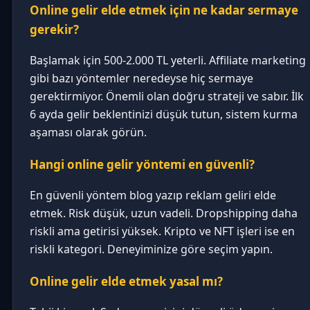
Online gelir elde etmek için ne kadar sermaye
gerekir?
Başlamak için 500-2.000 TL yeterli. Affiliate marketing
gibi bazı yöntemler neredeyse hiç sermaye
gerektirmiyor. Önemli olan doğru strateji ve sabır. İlk
6 ayda gelir beklentinizi düşük tutun, sistem kurma
aşaması olarak görün.
Hangi online gelir yöntemi en güvenli?
En güvenli yöntem blog yazıp reklam geliri elde
etmek. Risk düşük, uzun vadeli. Dropshipping daha
riskli ama getirisi yüksek. Kripto ve NFT işleri ise en
riskli kategori. Deneyiminize göre seçim yapın.
Online gelir elde etmek yasal mı?