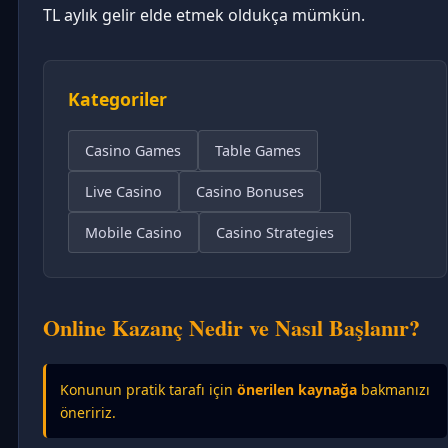
TL aylık gelir elde etmek oldukça mümkün.
Kategoriler
Casino Games
Table Games
Live Casino
Casino Bonuses
Mobile Casino
Casino Strategies
Online Kazanç Nedir ve Nasıl Başlanır?
Konunun pratik tarafı için
önerilen kaynağa
bakmanızı
öneririz.