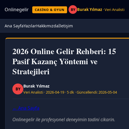
Onlinegelir
Burak Yılmaz
· Veri Analisti
BY
CASINO & OYUN
Ana Sayfa
Yazılar
Hakkımızda
İletişim
2026 Online Gelir Rehberi: 15
Pasif Kazanç Yöntemi ve
Stratejileri
Burak Yılmaz
BY
Veri Analisti · 2026-04-19 · 5 dk · Güncellendi: 2026-05-04
← Ana Sayfa
Onlinegelir ile profesyonel deneyimin tadini cikarin.