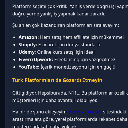
Platform seçimi çok kritik. Yanlış yerde doğru işi yap
doğru yerde yanlış iş yapmak kadar zararlı.
Şu an en çok kazandıran platformları sıralayayım:
Amazon:
Hem satış hem affiliate için mükemmel
Shopify:
E-ticaret için dünya standartı
Udemy:
Online kurs satışı için ideal
Fiverr/Upwork:
Freelancing için vazgeçilmez
YouTube:
İçerik monetizasyonu için en güçlü
Türk Platformları da Gözardı Etmeyin
Gittigidiyor, Hepsiburada, N11... Bu platformlar özelli
müşterileri için daha avantajlı olabiliyor.
Ha bir de şunu ekleyeyim:
Evdeparakazan
sitesindeki
araştırmalara göre, yerel platformlarda rekabet daha
müşteri sadakati daha yüksek.