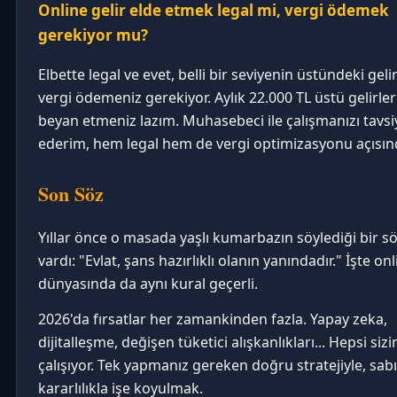
Online gelir elde etmek legal mi, vergi ödemek
gerekiyor mu?
Elbette legal ve evet, belli bir seviyenin üstündeki gelir
vergi ödemeniz gerekiyor. Aylık 22.000 TL üstü gelirler
beyan etmeniz lazım. Muhasebeci ile çalışmanızı tavsi
ederim, hem legal hem de vergi optimizasyonu açısın
Son Söz
Yıllar önce o masada yaşlı kumarbazın söylediği bir s
vardı: "Evlat, şans hazırlıklı olanın yanındadır." İşte onl
dünyasında da aynı kural geçerli.
2026'da fırsatlar her zamankinden fazla. Yapay zeka,
dijitalleşme, değişen tüketici alışkanlıkları... Hepsi sizi
çalışıyor. Tek yapmanız gereken doğru stratejiyle, sabı
kararlılıkla işe koyulmak.