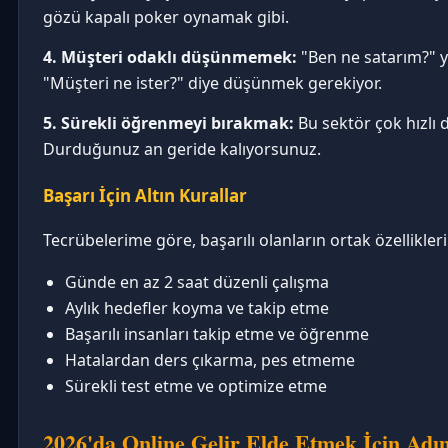
gözü kapalı poker oynamak gibi.
4. Müşteri odaklı düşünmemek:
"Ben ne satarım?" y
"Müşteri ne ister?" diye düşünmek gerekiyor.
5. Sürekli öğrenmeyi bırakmak:
Bu sektör çok hızlı d
Durduğunuz an geride kalıyorsunuz.
Başarı İçin Altın Kurallar
Tecrübelerime göre, başarılı olanların ortak özellikleri
Günde en az 2 saat düzenli çalışma
Aylık hedefler koyma ve takip etme
Başarılı insanları takip etme ve öğrenme
Hatalardan ders çıkarma, pes etmeme
Sürekli test etme ve optimize etme
2026'da Online Gelir Elde Etmek İçin Ad