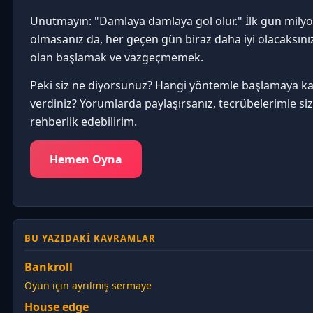
Unutmayın: "Damlaya damlaya göl olur." İlk gün mily
olmasanız da, her geçen gün biraz daha iyi olacaksını
olan başlamak ve vazgeçmemek.
Peki siz ne diyorsunuz? Hangi yöntemle başlamaya k
verdiniz? Yorumlarda paylaşırsanız, tecrübelerimle si
rehberlik edebilirim.
Hemen Oyna
BU YAZIDAKI KAVRAMLAR
Bankroll
Oyun için ayrılmış sermaye
House edge