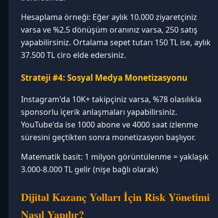
Hesaplama örneği: Eğer aylık 10.000 ziyaretçiniz
varsa ve %2.5 dönüşüm oranınız varsa, 250 satış
yapabilirsiniz. Ortalama sepet tutarı 150 TL ise, aylık
37.500 TL ciro elde edersiniz.
Strateji #4: Sosyal Medya Monetizasyonu
Instagram'da 10K+ takipçiniz varsa, %78 olasılıkla
sponsorlu içerik anlaşmaları yapabilirsiniz.
YouTube'da ise 1000 abone ve 4000 saat izlenme
süresini geçtikten sonra monetizasyon başlıyor.
Matematik basit: 1 milyon görüntülenme = yaklaşık
3.000-8.000 TL gelir (nişe bağlı olarak)
Dijital Kazanç Yolları İçin Risk Yönetimi
Nasıl Yapılır?