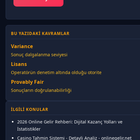
BU YAZIDAKI KAVRAMLAR
Variance
Sonuç dalgalanma seviyesi
Lisans
Operatörün denetim altında olduğu otorite
Provably Fair
Sonuçların doğrulanabilirliği
İLGILI KONULAR
2026 Online Gelir Rehberi: Dijital Kazanç Yolları ve
İstatistikler
Casino Tahmin Sistemi - Detayli Analiz - onlinegelir.net