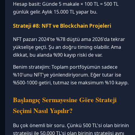
Hesap basit: Günde 5 makale × 100 TL = 500 TL
günlük gelir. Aylık 15.000 TL yapar bu.
Strateji #8: NFT ve Blockchain Projeleri
NFT pazarı 2024'te %78 düştü ama 2026'da tekrar
yükselişe geçti. Şu an doğru timing olabilir. Ama
dikkat, bu alanda %90 kayıp riski de var.
Benim stratejim: Toplam portföyümün sadece
%10'unu NFT'ye yönlendiriyorum. Eğer tutar ise
%500-1000 getiri, tutmaz ise maksimum %10 kayıp.
Başlangıç Sermayesine Göre Strateji
Seçimi Nasıl Yapılır?
Bu çok önemli bir soru. Çünkü 500 TL'si olan birinin
stratejisi ile 50.000 TL'si olan birinin stratejisi aynı