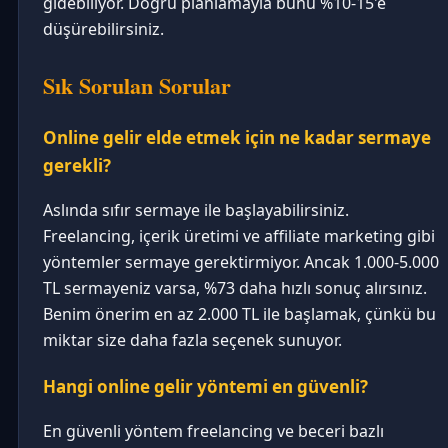
gidebiliyor. Doğru planlamayla bunu %10-15'e
düşürebilirsiniz.
Sık Sorulan Sorular
Online gelir elde etmek için ne kadar sermaye
gerekli?
Aslında sıfır sermaye ile başlayabilirsiniz.
Freelancing, içerik üretimi ve affiliate marketing gibi
yöntemler sermaye gerektirmiyor. Ancak 1.000-5.000
TL sermayeniz varsa, %73 daha hızlı sonuç alırsınız.
Benim önerim en az 2.000 TL ile başlamak, çünkü bu
miktar size daha fazla seçenek sunuyor.
Hangi online gelir yöntemi en güvenli?
En güvenli yöntem freelancing ve beceri bazlı