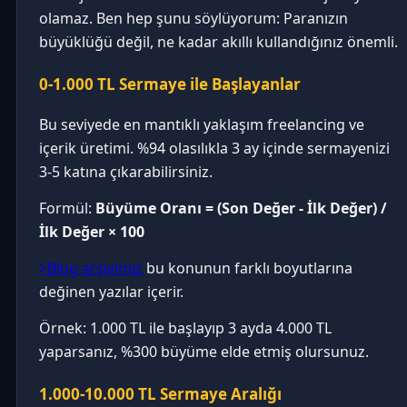
olamaz. Ben hep şunu söylüyorum: Paranızın
büyüklüğü değil, ne kadar akıllı kullandığınız önemli.
0-1.000 TL Sermaye ile Başlayanlar
Bu seviyede en mantıklı yaklaşım freelancing ve
içerik üretimi. %94 olasılıkla 3 ay içinde sermayenizi
3-5 katına çıkarabilirsiniz.
Formül:
Büyüme Oranı = (Son Değer - İlk Değer) /
İlk Değer × 100
>Blog arşivimiz
bu konunun farklı boyutlarına
değinen yazılar içerir.
Örnek: 1.000 TL ile başlayıp 3 ayda 4.000 TL
yaparsanız, %300 büyüme elde etmiş olursunuz.
1.000-10.000 TL Sermaye Aralığı