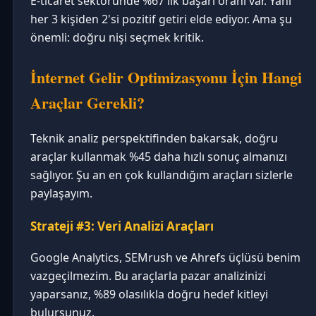
E-ticaret sektöründe %67'lik başarı oranı var. Yani
her 3 kişiden 2'si pozitif getiri elde ediyor. Ama şu
önemli: doğru nişi seçmek kritik.
İnternet Gelir Optimizasyonu İçin Hangi
Araçlar Gerekli?
Teknik analiz perspektifinden bakarsak, doğru
araçlar kullanmak %45 daha hızlı sonuç almanızı
sağlıyor. Şu an en çok kullandığım araçları sizlerle
paylaşayım.
Strateji #3: Veri Analizi Araçları
Google Analytics, SEMrush ve Ahrefs üçlüsü benim
vazgeçilmezim. Bu araçlarla pazar analizinizi
yaparsanız, %89 olasılıkla doğru hedef kitleyi
bulursunuz.