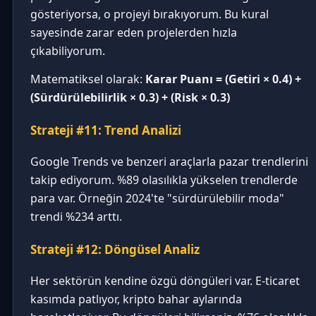
gösteriyorsa, o projeyi bırakıyorum. Bu kural
sayesinde zarar eden projelerden hızla
çıkabiliyorum.
Matematiksel olarak:
Karar Puanı = (Getiri × 0.4) +
(Sürdürülebilirlik × 0.3) + (Risk × 0.3)
Strateji #11: Trend Analizi
Google Trends ve benzeri araçlarla pazar trendlerini
takip ediyorum. %89 olasılıkla yükselen trendlerde
para var. Örneğin 2024'te "sürdürülebilir moda"
trendi %234 arttı.
Strateji #12: Döngüsel Analiz
Her sektörün kendine özgü döngüleri var. E-ticaret
kasımda patlıyor, kripto bahar aylarında