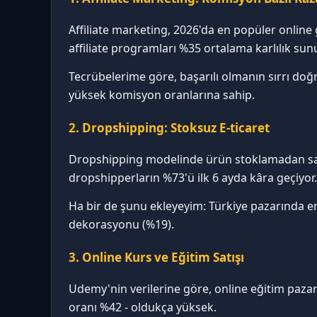
Affiliate marketing, 2026'da en popüler online 
affiliate programları %35 ortalama karlılık sun
Tecrübelerime göre, başarılı olmanın sırrı doğr
yüksek komisyon oranlarına sahip.
2. Dropshipping: Stoksuz E-ticaret
Dropshipping modelinde ürün stoklamadan satı
dropshipperların %73'ü ilk 6 ayda kâra geçiyor.
Ha bir de şunu ekleyeyim: Türkiye pazarında en
dekorasyonu (%19).
3. Online Kurs ve Eğitim Satışı
Udemy'nin verilerine göre, online eğitim pazarı
oranı %42 - oldukça yüksek.