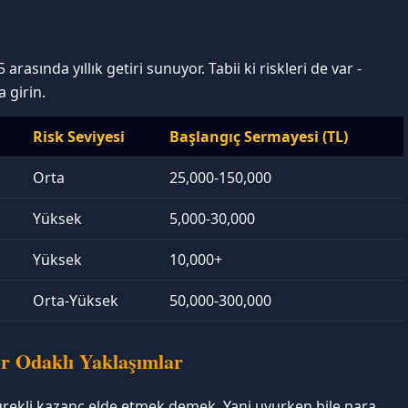
rasında yıllık getiri sunuyor. Tabii ki riskleri de var -
 girin.
Risk Seviyesi
Başlangıç Sermayesi (TL)
Orta
25,000-150,000
Yüksek
5,000-30,000
Yüksek
10,000+
Orta-Yüksek
50,000-300,000
lir Odaklı Yaklaşımlar
sürekli kazanç elde etmek demek. Yani uyurken bile para