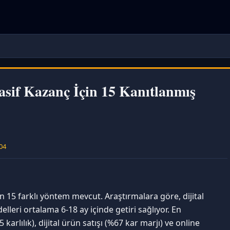
asif Kazanç İçin 15 Kanıtlanmış
-04
n 15 farklı yöntem mevcut. Araştırmalara göre, dijital
leri ortalama 6-18 ay içinde getiri sağlıyor. En
5 karlılık), dijital ürün satışı (%67 kar marjı) ve online