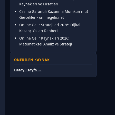
Kaynakları ve Fırsatları
Casino Garantili Kazanma Mumkun mu?
Gercekler - onlinegelir.net
Online Gelir Stratejileri 2026: Dijital
Kazanç Yolları Rehberi
Online Gelir Kaynakları 2026:
Matematiksel Analiz ve Strateji
ÖNERILEN KAYNAK
Detaylı sayfa →