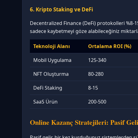
6. Kripto Staking ve DeFi
Decentralized Finance (DeFi) protokolleri %8-15 a
sadece kaybetmeyi göze alabileceğiniz miktarla
Teknoloji Alanı
Ortalama ROI (%)
Mobil Uygulama
125-340
NFT Oluşturma
80-280
DeFi Staking
8-15
SaaS Ürün
200-500
Online Kazanç Stratejileri: Pasif Ge
Pasif gelir, bir kez kurduğunuz sistemlerden 