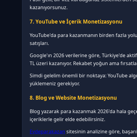
kazanıyorsunuz.
7. YouTube ve İçerik Monetizasyonu
YouTube'da para kazanmanın birden fazla yolu v
satışları.
Google'ın 2026 verilerine göre, Türkiye'de akt
TL üzeri kazanıyor. Rekabet yoğun ama fırsatl
Simdi gelelim önemli bir noktaya: YouTube algor
yüklemeniz gerekiyor.
8. Blog ve Website Monetizasyonu
Blog yazarak para kazanmak 2026'da hala geçerl
içeriklerle gelir elde edebilirsiniz.
Evdeparakazan
sitesinin analizine göre, başarı