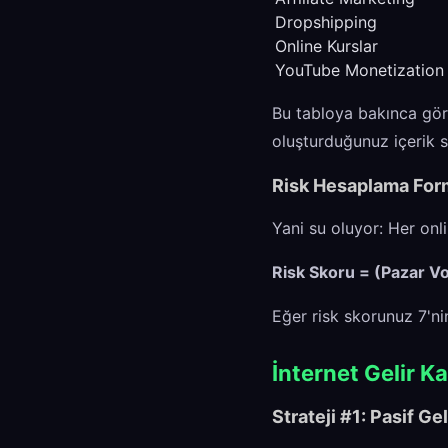
Dropshipping
Online Kurslar
YouTube Monetization
Bu tabloya bakınca gör
oluşturduğunuz içerik sü
Risk Hesaplama For
Yani su oluyor: Her onli
Risk Skoru = (Pazar Vo
Eğer risk skorunuz 7'ni
İnternet Gelir Ka
Strateji #1: Pasif Ge