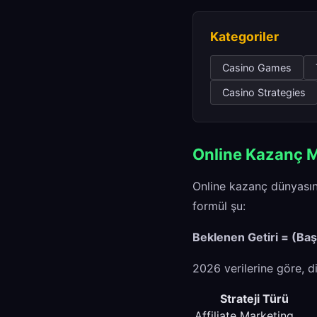
Kategoriler
Casino Games
Casino Strategies
Online Kazanç M
Online kazanç dünyasınd
formül şu:
Beklenen Getiri = (Başa
2026 verilerine göre, di
Strateji Türü
Affiliate Marketing