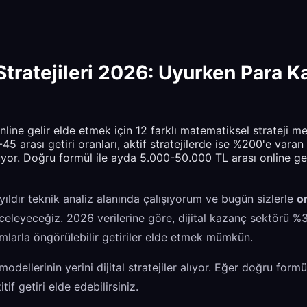
 Stratejileri 2026: Uyurken Para 
ine gelir elde etmek için 12 farklı matematiksel strateji mev
5 arası getiri oranları, aktif stratejilerde ise %200'e vara
uyor. Doğru formül ile ayda 5.000-50.000 TL arası online ge
ıldır teknik analiz alanında çalışıyorum ve bugün sizlerle
on
celeyeceğiz. 2026 verilerine göre, dijital kazanç sektörü 
ımlarla öngörülebilir getiriler elde etmek mümkün.
modellerinin yerini dijital stratejiler alıyor. Eğer doğru form
tif getiri elde edebilirsiniz.