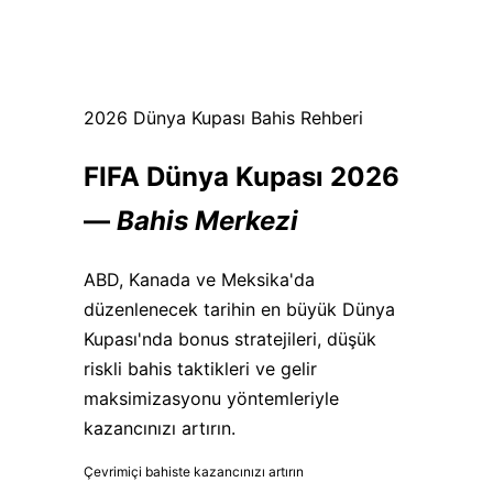
2026 Dünya Kupası Bahis Rehberi
FIFA Dünya Kupası 2026
—
Bahis Merkezi
ABD, Kanada ve Meksika'da
düzenlenecek tarihin en büyük Dünya
Kupası'nda bonus stratejileri, düşük
riskli bahis taktikleri ve gelir
maksimizasyonu yöntemleriyle
kazancınızı artırın.
Çevrimiçi bahiste kazancınızı artırın