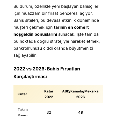
Bu durum, özellikle yeni başlayan bahisçiler
için muazzam bir fırsat penceresi açıyor.
Bahis siteleri, bu devasa etkinlik döneminde
müşteri çekmek için
tarihin en cömert
hoşgeldin bonuslarını
sunacak. İşte tam da
bu noktada doğru stratejiyle hareket etmek,
bankroll'unuzu ciddi oranda büyütmenizi
sağlayabilir.
2022 vs 2026: Bahis Fırsatları
Karşılaştırması
Katar
ABD/Kanada/Meksika
Kriter
2022
2026
Takım
32
48
Sayısı