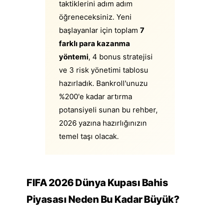
taktiklerini adım adım
öğreneceksiniz. Yeni
başlayanlar için toplam
7
farklı para kazanma
yöntemi
, 4 bonus stratejisi
ve 3 risk yönetimi tablosu
hazırladık. Bankroll'unuzu
%200'e kadar artırma
potansiyeli sunan bu rehber,
2026 yazına hazırlığınızın
temel taşı olacak.
FIFA 2026 Dünya Kupası Bahis
Piyasası Neden Bu Kadar Büyük?