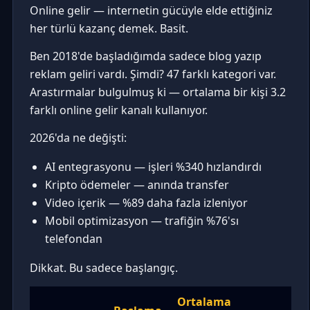
Online gelir — internetin gücüyle elde ettiğiniz
her türlü kazanç demek. Basit.
Ben 2018'de başladığımda sadece blog yazıp
reklam geliri vardı. Şimdi? 47 farklı kategori var.
Arastırmalar bulgulmuş ki — ortalama bir kişi 3.2
farklı online gelir kanalı kullanıyor.
2026'da ne değişti:
AI entegrasyonu — işleri %340 hızlandırdı
Kripto ödemeler — anında transfer
Video içerik — %89 daha fazla izleniyor
Mobil optimizasyon — trafiğin %76'sı
telefondan
Dikkat. Bu sadece başlangıç.
Ortalama