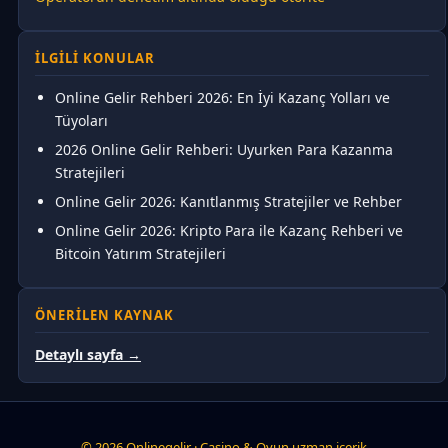
İLGILI KONULAR
Online Gelir Rehberi 2026: En İyi Kazanç Yolları ve
Tüyoları
2026 Online Gelir Rehberi: Uyurken Para Kazanma
Stratejileri
Online Gelir 2026: Kanıtlanmış Stratejiler ve Rehber
Online Gelir 2026: Kripto Para ile Kazanç Rehberi ve
Bitcoin Yatırım Stratejileri
ÖNERILEN KAYNAK
Detaylı sayfa →
© 2026 Onlinegelir · Casino & Oyun uzman içerik