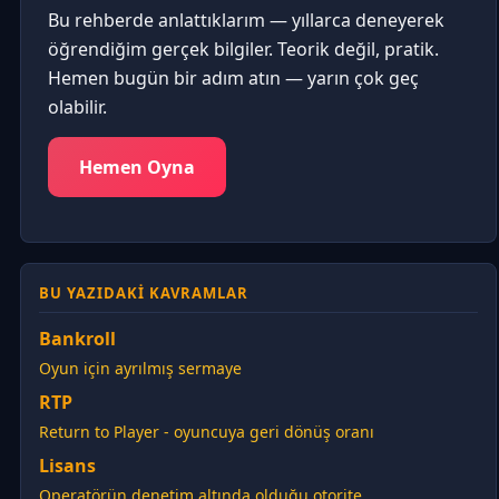
Bu rehberde anlattıklarım — yıllarca deneyerek
öğrendiğim gerçek bilgiler. Teorik değil, pratik.
Hemen bugün bir adım atın — yarın çok geç
olabilir.
Hemen Oyna
BU YAZIDAKI KAVRAMLAR
Bankroll
Oyun için ayrılmış sermaye
RTP
Return to Player - oyuncuya geri dönüş oranı
Lisans
Operatörün denetim altında olduğu otorite