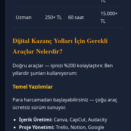
TL
15.000+
Uzman
250+ TL
60 saat
TL
Dijital Kazanç Yolları İçin Gerekli
Araçlar Nelerdir?
Doğru araçlar — işinizi %200 kolaylaştırır. Ben
yıllardir şunları kullanıyorum:
Temel Yazılımlar
Para harcamadan başlayabilirsiniz — çoğu araç
ücretsiz sürüm sunuyor.
İçerik Üretimi:
Canva, CapCut, Audacity
Proje Yönetimi:
Trello, Notion, Google