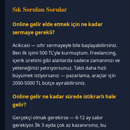
Sık Sorulan Sorular
Online gelir elde etmek için ne kadar
sermaye gerekli?
Acikcasi — sıfır sermayeyle bile başlayabilirsiniz.
Ben ilk işimi 500 TL'yle kurmuştum. Freelancing,
içerik üretimi gibi alanlarda sadece zamanınızı ve
yeteneğinizi yatırıyorsunuz. Tabii daha hızlı
büyümek istiyorsanız — pazarlama, araçlar için
2000-5000 TL bütçe ayırabilirsiniz.
Online gelir ne kadar sürede istikrarlı hale
gelir?
Gerçekçi olmak gerekirse — 6-12 ay sabır
gerekiyor. İlk 3 ayda çok az kazanırsınız, bu