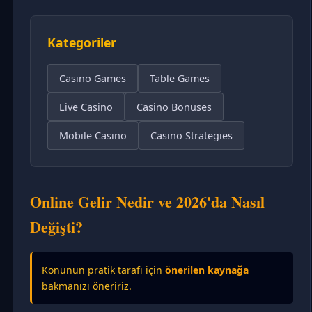
Kategoriler
Casino Games
Table Games
Live Casino
Casino Bonuses
Mobile Casino
Casino Strategies
Online Gelir Nedir ve 2026'da Nasıl
Değişti?
Konunun pratik tarafı için
önerilen kaynağa
bakmanızı öneririz.