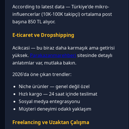
According to latest data — Türkiye'de mikro-
influencerlar (10K-100K takipçi) ortalama post
başına 850 TL alıyor.
E-ticaret ve Dropshipping
Acikcasi — bu biraz daha karmaşık ama getirisi
yüksek.
Parakazanmarehberi
sitesinde detaylı
anlatımlar var, mutlaka bakın.
2026'da öne çıkan trendler:
Niche ürünler — genel değil özel
Hızlı kargo — 24 saat içinde teslimat
Sosyal medya entegrasyonu
Müşteri deneyimi odaklı yaklaşım
Freelancing ve Uzaktan Çalışma