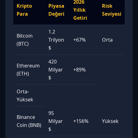
2026
Kripto
Piyasa
Risk
Yıllık
Para
Değeri
Seviyesi
Getiri
1.2
Bitcoin
Trilyon
+67%
Orta
(BTC)
$
420
Ethereum
Milyar
+89%
(ETH)
$
Orta-
Yüksek
95
Binance
Milyar
+156%
Yüksek
Coin (BNB)
$