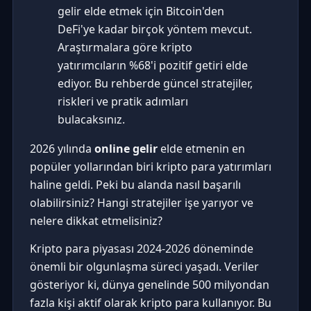
gelir elde etmek için Bitcoin'den
DeFi'ye kadar birçok yöntem mevcut.
Araştırmalara göre kripto
yatırımcıların %68'i pozitif getiri elde
ediyor. Bu rehberde güncel stratejiler,
riskleri ve pratik adımları
bulacaksınız.
2026 yılında
online gelir
elde etmenin en
popüler yollarından biri kripto para yatırımları
haline geldi. Peki bu alanda nasıl başarılı
olabilirsiniz? Hangi stratejiler işe yarıyor ve
nelere dikkat etmelisiniz?
Kripto para piyasası 2024-2026 döneminde
önemli bir olgunlaşma süreci yaşadı. Veriler
gösteriyor ki, dünya genelinde 500 milyondan
fazla kişi aktif olarak kripto para kullanıyor. Bu