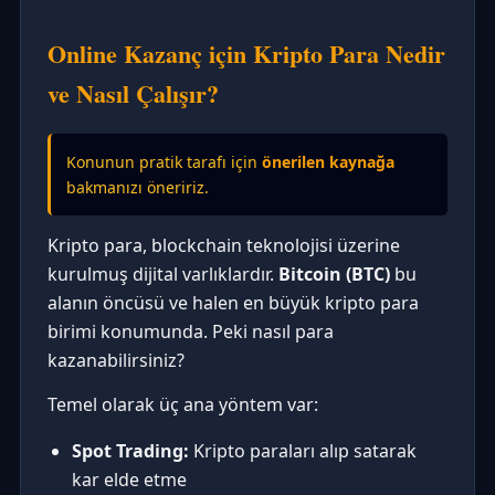
Online Kazanç için Kripto Para Nedir
ve Nasıl Çalışır?
Konunun pratik tarafı için
önerilen kaynağa
bakmanızı öneririz.
Kripto para, blockchain teknolojisi üzerine
kurulmuş dijital varlıklardır.
Bitcoin (BTC)
bu
alanın öncüsü ve halen en büyük kripto para
birimi konumunda. Peki nasıl para
kazanabilirsiniz?
Temel olarak üç ana yöntem var:
Spot Trading:
Kripto paraları alıp satarak
kar elde etme