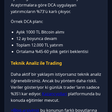
Araştırmalara göre DCA uygulayan
yatırımcıların %73'ü karlı çıkıyor.
Örnek DCA planı:
Aylık 1000 TL Bitcoin alımı
12 ay boyunca devam
Toplam 12.000 TL yatırım
Ortalama %45-60 yıllık getiri beklentisi
Teknik Analiz ile Trading
Daha aktif bir yaklaşım istiyorsanız teknik analiz
öğrenebilirsiniz. Ancak bu yöntem daha riskli.
Veriler gösteriyor ki günlük trader'ların sadece
%35'i kar ediyor.
Kazancyollari
platformunda bu
konuda eğitimler mevcut.
>Blog arşivimiz
bu konunun farklı boyutlarına