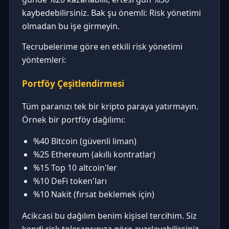
kaybedebilirsiniz. Bak şu önemli: Risk yönetimi
olmadan bu işe girmeyin.
Tecrubelerime göre en etkili risk yönetimi
yöntemleri:
Portföy Çeşitlendirmesi
Tüm paranızı tek bir kripto paraya yatırmayın.
Örnek bir portföy dağılımı:
%40 Bitcoin (güvenli liman)
%25 Ethereum (akıllı kontratlar)
%15 Top 10 altcoin'ler
%10 DeFi token'ları
%10 Nakit (fırsat beklemek için)
Acikcasi bu dağılım benim kişisel tercihim. Siz