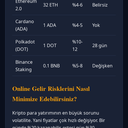
Ethereum
32 ETH
%4-6
Belirsiz
2.0
Cardano
1 ADA
%4-5
Yok
(ADA)
Polkadot
%10-
1 DOT
28 gün
(DOT)
12
Binance
0.1 BNB
%5-8
Değişken
Staking
Online Gelir Risklerini Nasıl
Minimize Edebilirsiniz?
Kripto para yatırımının en büyük sorunu
volatilite. Yani fiyatlar çok hızlı değişiyor. Bir
günde %20 kazanabilir, ertesi gün %30