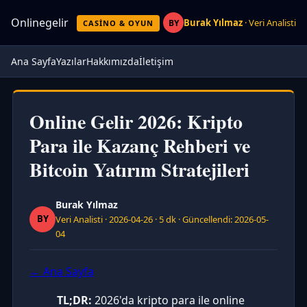
Onlinegelir
Burak Yılmaz
· Veri Analisti
BY
CASINO & OYUN
Ana Sayfa
Yazılar
Hakkımızda
İletişim
Online Gelir 2026: Kripto
Para ile Kazanç Rehberi ve
Bitcoin Yatırım Stratejileri
Burak Yılmaz
BY
Veri Analisti · 2026-04-26 · 5 dk · Güncellendi: 2026-05-
04
← Ana Sayfa
TL;DR:
2026'da kripto para ile online