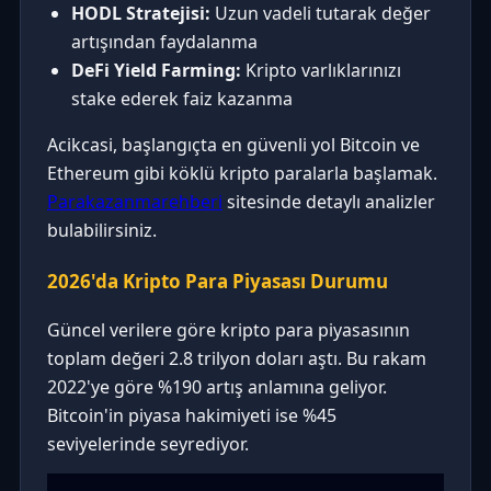
HODL Stratejisi:
Uzun vadeli tutarak değer
artışından faydalanma
DeFi Yield Farming:
Kripto varlıklarınızı
stake ederek faiz kazanma
Acikcasi, başlangıçta en güvenli yol Bitcoin ve
Ethereum gibi köklü kripto paralarla başlamak.
Parakazanmarehberi
sitesinde detaylı analizler
bulabilirsiniz.
2026'da Kripto Para Piyasası Durumu
Güncel verilere göre kripto para piyasasının
toplam değeri 2.8 trilyon doları aştı. Bu rakam
2022'ye göre %190 artış anlamına geliyor.
Bitcoin'in piyasa hakimiyeti ise %45
seviyelerinde seyrediyor.