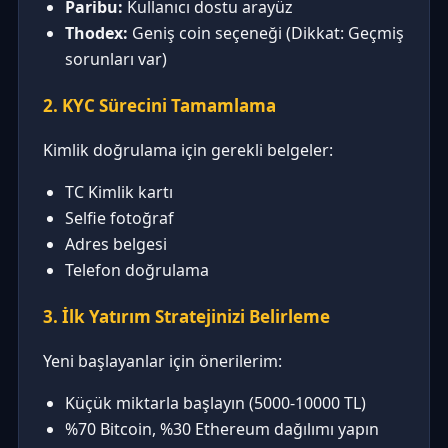
Paribu:
Kullanıcı dostu arayüz
Thodex:
Geniş coin seçeneği (Dikkat: Geçmiş
sorunları var)
2. KYC Sürecini Tamamlama
Kimlik doğrulama için gerekli belgeler:
TC Kimlik kartı
Selfie fotoğraf
Adres belgesi
Telefon doğrulama
3. İlk Yatırım Stratejinizi Belirleme
Yeni başlayanlar için önerilerim:
Küçük miktarla başlayın (5000-10000 TL)
%70 Bitcoin, %30 Ethereum dağılımı yapın