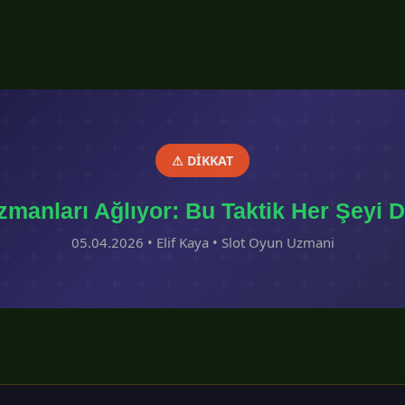
⚠ DİKKAT
manları Ağlıyor: Bu Taktik Her Şeyi D
05.04.2026 • Elif Kaya • Slot Oyun Uzmani