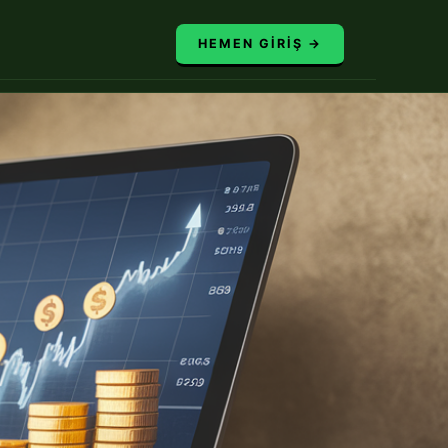
HEMEN GIRIŞ →