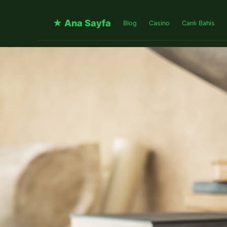
★ Ana Sayfa
Blog
Casino
Canlı Bahis