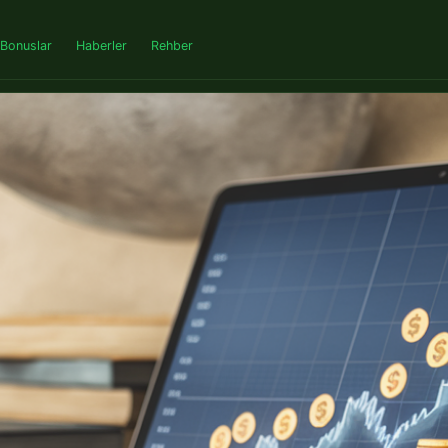
Bonuslar
Haberler
Rehber