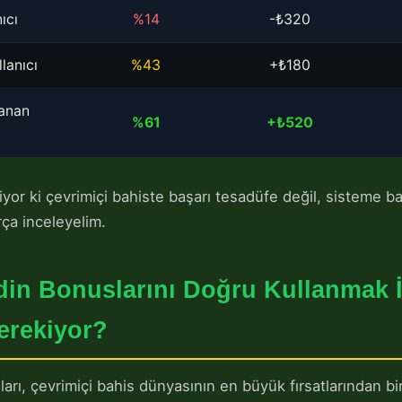
ıcı
%14
-₺320
lanıcı
%43
+₺180
lanan
%61
+₺520
iyor ki çevrimiçi bahiste başarı tesadüfe değil, sisteme ba
rça inceleyelim.
din Bonuslarını Doğru Kullanmak İ
erekiyor?
arı, çevrimiçi bahis dünyasının en büyük fırsatlarından bi