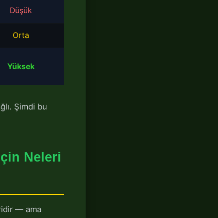
Düşük
Orta
Yüksek
ğlı. Şimdi bu
çin Neleri
ridir — ama