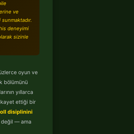
ile
lerine ve
i sunmaktadır.
ahis deneyimi
larak sizinle
yüzlerce oyun ve
yük bölümünü
rının yıllarca
kayet ettiği bir
ll disiplinini
k değil — ama