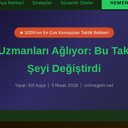
nus Rehberi
Stratejiler
Güvenilir Siteler
HEMEN
🔥 2026'nın En Çok Konuşulan Taktik Rehberi
Uzmanları Ağlıyor: Bu Tak
Şeyi Değiştirdi
Yazar: Elif Kaya | 5 Nisan 2026 | onlinegelir.net