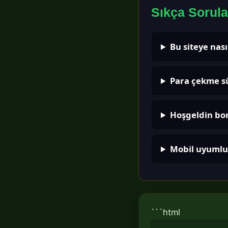
Sıkça Sorula
Bu siteye nası
Para çekme sü
Hoşgeldin bo
Mobil uyuml
```html