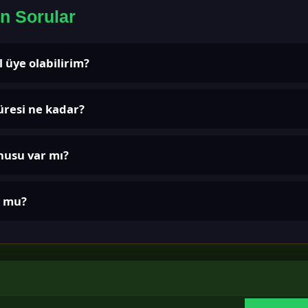
n Sorular
l üye olabilirim?
resi ne kadar?
nusu var mı?
u mu?