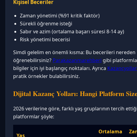
Kişisel Beceriler
Zaman yönetimi (%91 kritik faktör)
Sürekli öğrenme isteği
Sabır ve azim (ortalama başarı süresi 8-14 ay)
Risk yönetimi becerisi
Simdi gelelim en önemli kısma: Bu becerileri nereden
öğrenebilirsiniz?
Parakazanmarehberi
gibi platformla
bilgiler için iyi başlangıç noktaları. Ayrıca
Kazancyollar
pratik örnekler bulabilirsiniz.
Dijital Kazanç Yolları: Hangi Platform Si
2026 verilerine göre, farklı yaş gruplarının tercih ettiğ
platformlar şöyle:
Ortalama
Za
Yaş