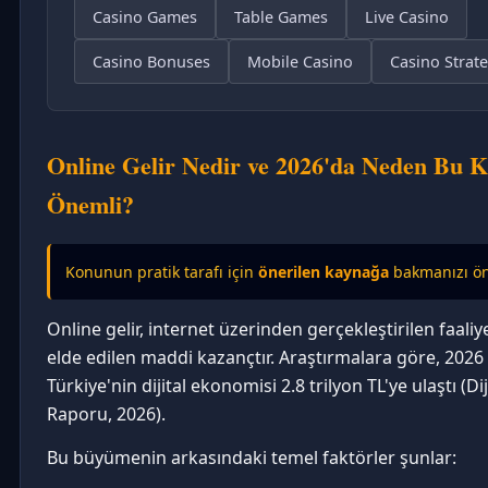
Casino Games
Table Games
Live Casino
Casino Bonuses
Mobile Casino
Casino Strat
Online Gelir Nedir ve 2026'da Neden Bu 
Önemli?
Konunun pratik tarafı için
önerilen kaynağa
bakmanızı öne
Online gelir, internet üzerinden gerçekleştirilen faali
elde edilen maddi kazançtır. Araştırmalara göre, 2026 
Türkiye'nin dijital ekonomisi 2.8 trilyon TL'ye ulaştı (Dij
Raporu, 2026).
Bu büyümenin arkasındaki temel faktörler şunlar: